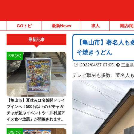
GOトピ
最新News
求人
開店/閉
最新記事
【亀山市】著名人も
そ焼きうどん
8/6(木)
2022/04/27 07:05
三重県
テレビ取材も多数、著名人
【亀山市】夏休みは名阪関ドライ
ブインへ！500台以上のガチャガ
チャが並ぶイベントや「井村屋ア
イス食べ放題」が開催されます。
8/5(水)