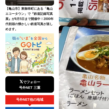
【亀山市】東御幸町にある「亀山
エコータウン」で『鉄道記録写真
展』が8月5日まで開催中！2000年
代初頭の懐かしい鉄道写真が楽し
めます。
𝕏
でフォロー
号外NET 三重
号外NET他の地域