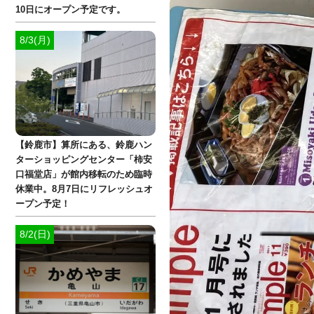
10日にオープン予定です。
8/3(月)
【鈴鹿市】算所にある、鈴鹿ハン
ターショッピングセンター「柿安
口福堂店」が館内移転のため臨時
休業中。8月7日にリフレッシュオ
ープン予定！
8/2(日)