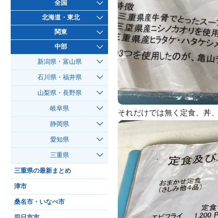
全国
北海道・東北
関東
中部
新潟県・富山県
石川県・福井県
山梨県・長野県
岐阜県
それだけでは無く定食、丼
静岡県
愛知県
三重県
三重県の最新まとめ
津市
桑名市・いなべ市
四日市市