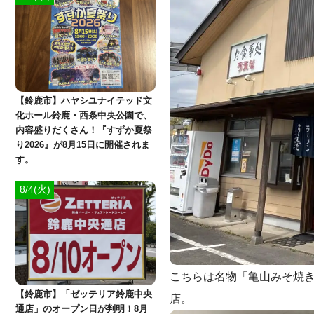
【鈴鹿市】ハヤシユナイテッド文
化ホール鈴鹿・西条中央公園で、
内容盛りだくさん！『すずか夏祭
り2026』が8月15日に開催されま
す。
8/4(火)
こちらは名物「亀山みそ焼
【鈴鹿市】「ゼッテリア鈴鹿中央
店。
通店」のオープン日が判明！8月