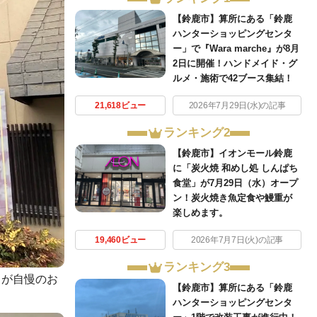
【鈴鹿市】算所にある「鈴鹿
ハンターショッピングセンタ
ー」で『Wara marche』が8月
2日に開催！ハンドメイド・グ
ルメ・施術で42ブース集結！
21,618ビュー
2026年7月29日(水)の記事
ランキング2
【鈴鹿市】イオンモール鈴鹿
に「炭火焼 和めし処 しんぱち
食堂」が7月29日（水）オープ
ン！炭火焼き魚定食や鰻重が
楽しめます。
19,460ビュー
2026年7月7日(火)の記事
ランキング3
」が自慢のお
【鈴鹿市】算所にある「鈴鹿
ハンターショッピングセンタ