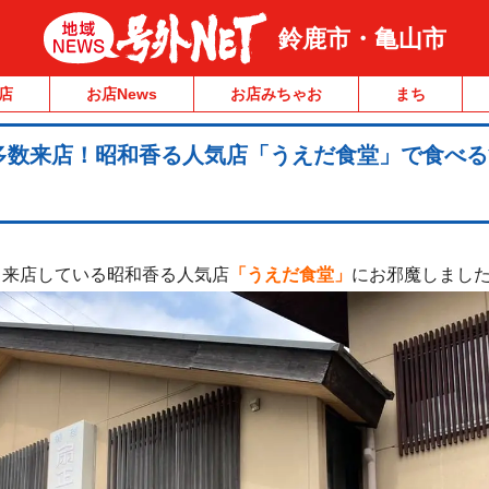
鈴鹿市・亀山市
店
お店News
お店みちゃお
まち
多数来店！昭和香る人気店「うえだ食堂」で食べる
も来店している昭和香る人気店
「うえだ食堂」
にお邪魔しまし