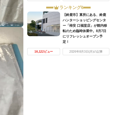
ランキング6
【鈴鹿市】算所にある、鈴鹿
ハンターショッピングセンタ
ー「柿安 口福堂店」が館内移
転のため臨時休業中。8月7日
にリフレッシュオープン予
定！
16,122ビュー
2026年8月3日(月)の記事