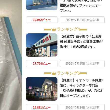
ー」1階で改装工事が進行中！
複数店舗がリフレッシュオー
プンへ。
19,062ビュー
2026年7月24日(金)の記事
ランキング4
【鈴鹿市】白子町で「はま寿
司 鈴鹿白子店」の建設工事が
進行中！市内2店舗です。
17,764ビュー
2026年7月25日(土)の記事
ランキング5
【鈴鹿市】イオンモール鈴鹿2
階に、キャラクター専門店
「CHARA FIELD」が、7月17
日にオープンします。
16,821ビュー
2026年7月14日(火)の記事