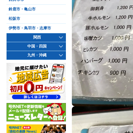
鈴鹿市・亀山市
松阪市
伊勢市・鳥羽市・志摩市
関西
中国・四国
九州・沖縄