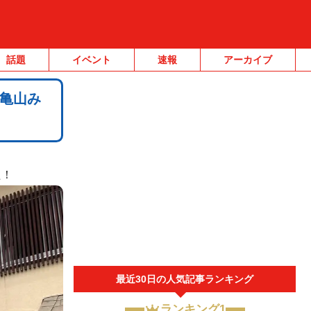
話題
イベント
速報
アーカイブ
亀山み
た！
最近30日の人気記事ランキング
ランキング1