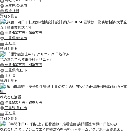
時給1,300円～1,625円
三重県 鈴鹿市
派遣社員
詳細を見る
鈴鹿・四日市 転勤無/機械設計 設計 納入/3DCAD経験歓・勤務地相談/大手企...
五十鈴電業株式会社
年収400万円～600万円
三重県 鈴鹿市
正社員
詳細を見る
「理学療法士/PT」クリニック/日祝休み
花の道こてら整形外科クリニック
年収400万円～450万円
三重県 亀山市
正社員
詳細を見る
亀山市/職長・安全衛生管理 工事の立ち合い/年休125日/職種未経験歓迎/三重
県...
株式会社酒重
年収500万円～800万円
三重県 亀山市
正社員
詳細を見る
「年間休日120日以上」正看護師・准看護師/訪問看護/常勤・日勤のみ
株式会社スタッフシュウエイ医療対応型有料老人ホームアクアホーム鈴鹿末広