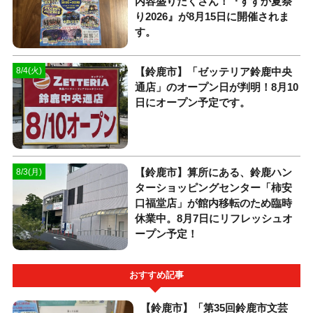
内容盛りだくさん！『すずか夏祭
り2026』が8月15日に開催されま
す。
【鈴鹿市】「ゼッテリア鈴鹿中央
8/4(火)
通店」のオープン日が判明！8月10
日にオープン予定です。
【鈴鹿市】算所にある、鈴鹿ハン
8/3(月)
ターショッピングセンター「柿安
口福堂店」が館内移転のため臨時
休業中。8月7日にリフレッシュオ
ープン予定！
おすすめ記事
【鈴鹿市】「第35回鈴鹿市文芸