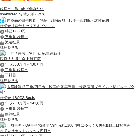
鈴鹿市・亀山市で働きたい
sponsored by 求人ボックス
医薬品の目視検査・包装・組函装填・段ボール封緘・設備補助
株式会社綜合キャリアオプション
時給1,600円
三重県 鈴鹿市
派遣社員
詳細を見る
「理学療法士/PT」病院/車通勤可
医療法人博仁会 村瀬病院
年収350万円～400万円
三重県 鈴鹿市
正社員
詳細を見る
未経験歓迎 三重/四日市・鈴鹿/自動車整備・検査 東証プライム上場グループ会
社/...
株式会社BACS Boots
年収283万円～492万円
三重県 鈴鹿市
契約社員
詳細を見る
一般事務・OA事務/残業少なめ 時給1300円朝はゆっくり9時出勤土日祝休み
株式会社ホットスタッフ四日市