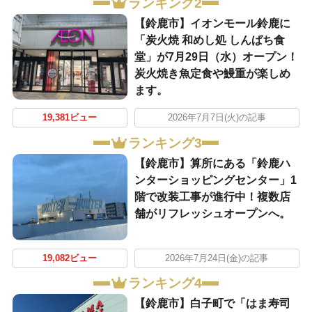
ランキング2
【鈴鹿市】イオンモール鈴鹿に
「炭火焼 和めし処 しんぱち食
堂」が7月29日（水）オープン！
炭火焼き魚定食や鰻重が楽しめ
ます。
19,381ビュー
2026年7月7日(火)の記事
ランキング3
【鈴鹿市】算所にある「鈴鹿ハ
ンターショッピングセンター」1
階で改装工事が進行中！複数店
舗がリフレッシュオープンへ。
19,082ビュー
2026年7月24日(金)の記事
ランキング4
【鈴鹿市】白子町で「はま寿司