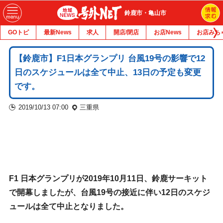
鈴鹿市・亀山市
GOトピ
最新News
求人
開店/閉店
お店News
お店みち
【鈴鹿市】F1日本グランプリ 台風19号の影響で12
日のスケジュールは全て中止、13日の予定も変更
です。
2019/10/13 07:00
三重県
F1 日本グランプリが2019年
10月11日、鈴鹿サーキット
で開幕しましたが、台風19号の接近に伴い12日のスケジ
ュールは全て中止となりました。