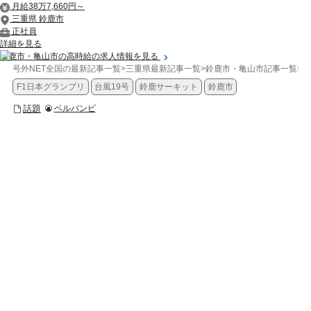
月給38万7,660円～
三重県 鈴鹿市
正社員
詳細を見る
鈴鹿市・亀山市の高時給の求人情報を見る
号外NET全国の最新記事一覧
>
三重県最新記事一覧
>
鈴鹿市・亀山市記事一覧
>
話
F1日本グランプリ
台風19号
鈴鹿サーキット
鈴鹿市
話題
ベルバンビ