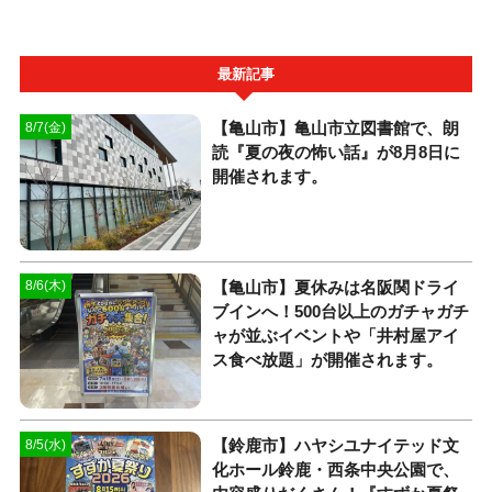
最新記事
【亀山市】亀山市立図書館で、朗
8/7(金)
読『夏の夜の怖い話』が8月8日に
開催されます。
【亀山市】夏休みは名阪関ドライ
8/6(木)
ブインへ！500台以上のガチャガチ
ャが並ぶイベントや「井村屋アイ
ス食べ放題」が開催されます。
【鈴鹿市】ハヤシユナイテッド文
8/5(水)
化ホール鈴鹿・西条中央公園で、