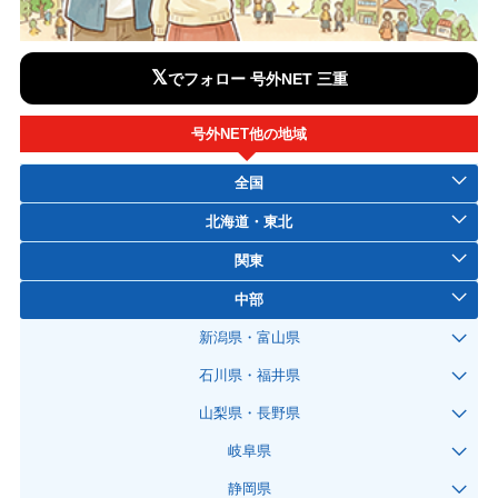
𝕏
でフォロー 号外NET 三重
号外NET他の地域
全国
北海道・東北
関東
中部
新潟県・富山県
石川県・福井県
山梨県・長野県
岐阜県
静岡県