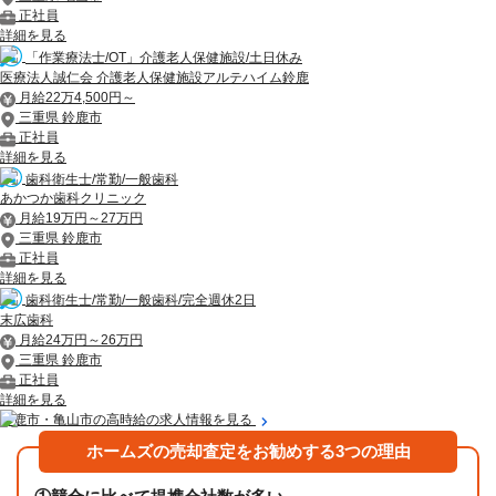
正社員
詳細を見る
「作業療法士/OT」介護老人保健施設/土日休み
医療法人誠仁会 介護老人保健施設アルテハイム鈴鹿
月給22万4,500円～
三重県 鈴鹿市
正社員
詳細を見る
歯科衛生士/常勤/一般歯科
あかつか歯科クリニック
月給19万円～27万円
三重県 鈴鹿市
正社員
詳細を見る
歯科衛生士/常勤/一般歯科/完全週休2日
末広歯科
月給24万円～26万円
三重県 鈴鹿市
正社員
詳細を見る
鈴鹿市・亀山市の高時給の求人情報を見る
ホームズの売却査定をお勧めする3つの理由