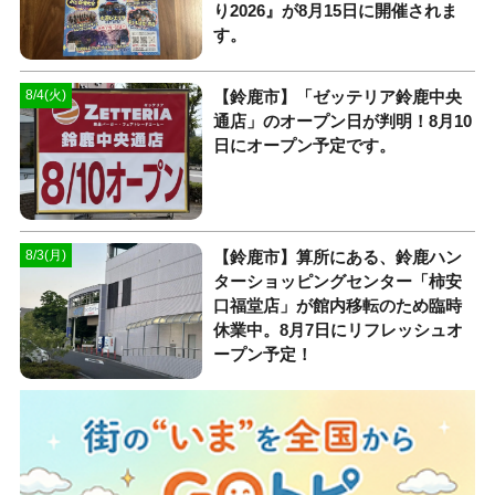
り2026』が8月15日に開催されま
す。
【鈴鹿市】「ゼッテリア鈴鹿中央
8/4(火)
通店」のオープン日が判明！8月10
日にオープン予定です。
【鈴鹿市】算所にある、鈴鹿ハン
8/3(月)
ターショッピングセンター「柿安
口福堂店」が館内移転のため臨時
休業中。8月7日にリフレッシュオ
ープン予定！