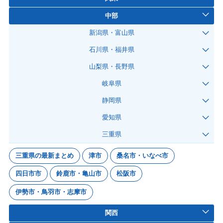
中部
新潟県・富山県
石川県・福井県
山梨県・長野県
岐阜県
静岡県
愛知県
三重県
三重県の最新まとめ
津市
桑名市・いなべ市
四日市市
鈴鹿市・亀山市
松阪市
伊勢市・鳥羽市・志摩市
関西