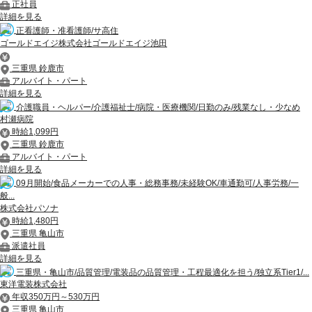
正社員
詳細を見る
正看護師・准看護師/サ高住
ゴールドエイジ株式会社ゴールドエイジ池田
三重県 鈴鹿市
アルバイト・パート
詳細を見る
介護職員・ヘルパー/介護福祉士/病院・医療機関/日勤のみ/残業なし・少なめ
村瀬病院
時給1,099円
三重県 鈴鹿市
アルバイト・パート
詳細を見る
09月開始/食品メーカーでの人事・総務事務/未経験OK/車通勤可/人事労務/一
般...
株式会社パソナ
時給1,480円
三重県 亀山市
派遣社員
詳細を見る
三重県・亀山市/品質管理/電装品の品質管理・工程最適化を担う/独立系Tier1/...
東洋電装株式会社
年収350万円～530万円
三重県 亀山市