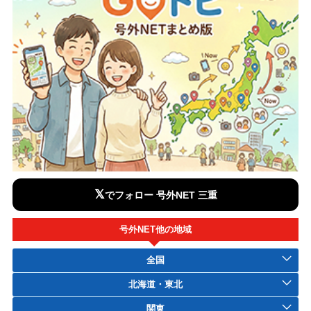
𝕏
でフォロー 号外NET 三重
号外NET他の地域
全国
北海道・東北
関東