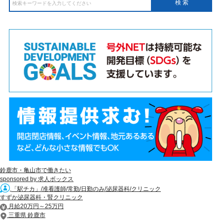
鈴鹿市・亀山市で働きたい
sponsored by 求人ボックス
「駅チカ」/准看護師/常勤/日勤のみ/泌尿器科/クリニック
すずか泌尿器科・腎クリニック
月給20万円～25万円
三重県 鈴鹿市