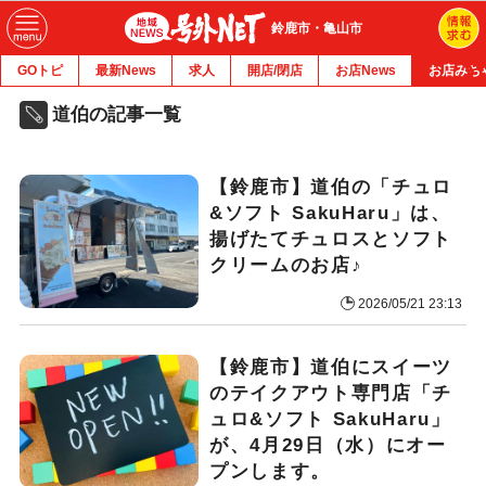
鈴鹿市・亀山市
GOトピ
最新News
求人
開店/閉店
お店News
お店みち
道伯の記事一覧
【鈴鹿市】道伯の「チュロ
&ソフト SakuHaru」は、
揚げたてチュロスとソフト
クリームのお店♪
2026/05/21 23:13
【鈴鹿市】道伯にスイーツ
のテイクアウト専門店「チ
ュロ&ソフト SakuHaru」
が、4月29日（水）にオー
プンします。