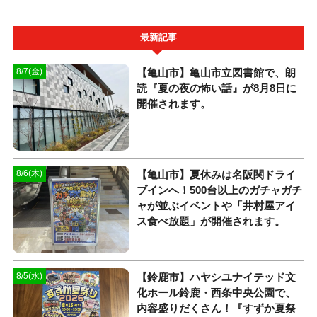
最新記事
【亀山市】亀山市立図書館で、朗
8/7(金)
読『夏の夜の怖い話』が8月8日に
開催されます。
【亀山市】夏休みは名阪関ドライ
8/6(木)
ブインへ！500台以上のガチャガチ
ャが並ぶイベントや「井村屋アイ
ス食べ放題」が開催されます。
【鈴鹿市】ハヤシユナイテッド文
8/5(水)
化ホール鈴鹿・西条中央公園で、
内容盛りだくさん！『すずか夏祭