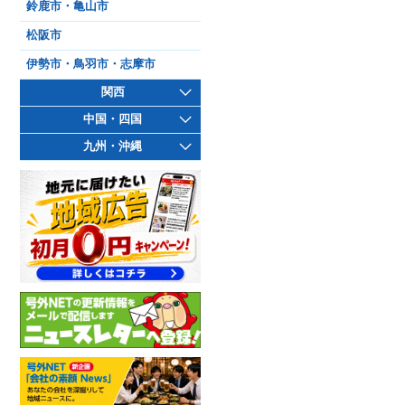
鈴鹿市・亀山市
松阪市
伊勢市・鳥羽市・志摩市
関西
中国・四国
九州・沖縄