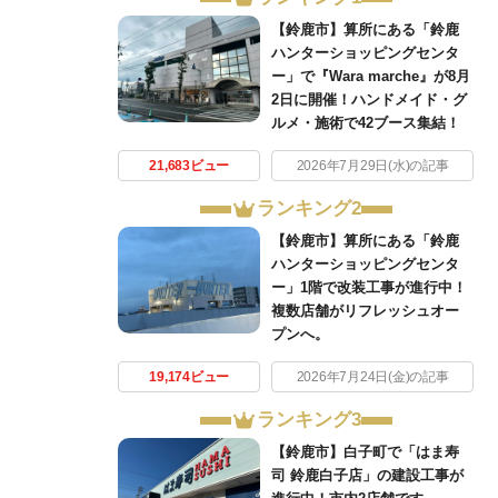
【鈴鹿市】算所にある「鈴鹿
ハンターショッピングセンタ
ー」で『Wara marche』が8月
2日に開催！ハンドメイド・グ
ルメ・施術で42ブース集結！
21,683ビュー
2026年7月29日(水)の記事
ランキング2
【鈴鹿市】算所にある「鈴鹿
ハンターショッピングセンタ
ー」1階で改装工事が進行中！
複数店舗がリフレッシュオー
プンへ。
19,174ビュー
2026年7月24日(金)の記事
ランキング3
【鈴鹿市】白子町で「はま寿
司 鈴鹿白子店」の建設工事が