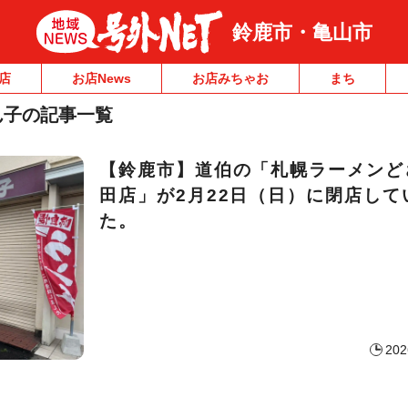
鈴鹿市・亀山市
店
お店News
お店みちゃお
まち
ん子の記事一覧
【鈴鹿市】道伯の「札幌ラーメンど
田店」が2月22日（日）に閉店して
た。
202