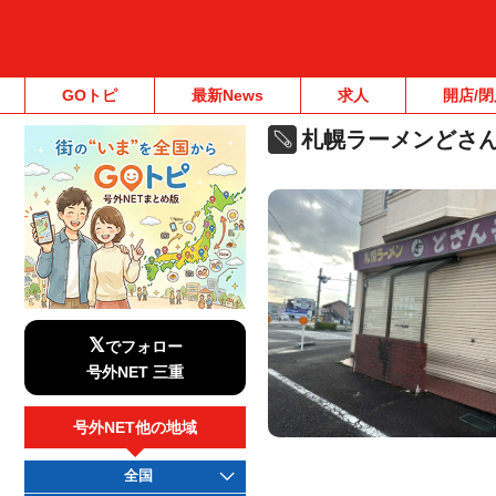
GOトピ
最新News
求人
開店/閉
札幌ラーメンどさ
𝕏
でフォロー
号外NET 三重
号外NET他の地域
全国