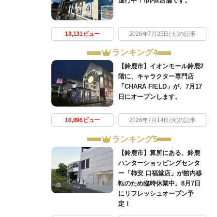
進行中！市内2店舗です。
18,131ビュー
2026年7月25日(土)の記事
ランキング4
【鈴鹿市】イオンモール鈴鹿2
階に、キャラクター専門店
「CHARA FIELD」が、7月17
日にオープンします。
16,896ビュー
2026年7月14日(火)の記事
ランキング5
【鈴鹿市】算所にある、鈴鹿
ハンターショッピングセンタ
ー「柿安 口福堂店」が館内移
転のため臨時休業中。8月7日
にリフレッシュオープン予
定！