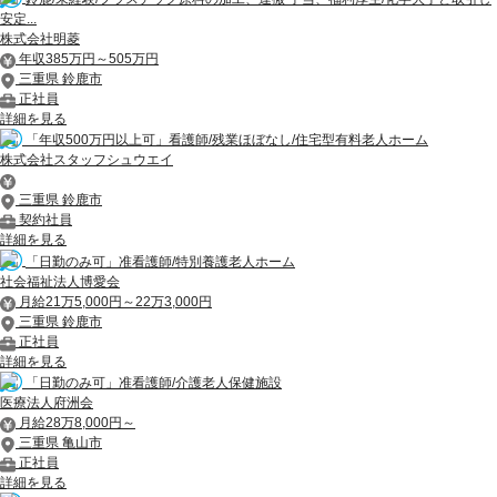
安定...
株式会社明菱
年収385万円～505万円
三重県 鈴鹿市
正社員
詳細を見る
「年収500万円以上可」看護師/残業ほぼなし/住宅型有料老人ホーム
株式会社スタッフシュウエイ
三重県 鈴鹿市
契約社員
詳細を見る
「日勤のみ可」准看護師/特別養護老人ホーム
社会福祉法人博愛会
月給21万5,000円～22万3,000円
三重県 鈴鹿市
正社員
詳細を見る
「日勤のみ可」准看護師/介護老人保健施設
医療法人府洲会
月給28万8,000円～
三重県 亀山市
正社員
詳細を見る