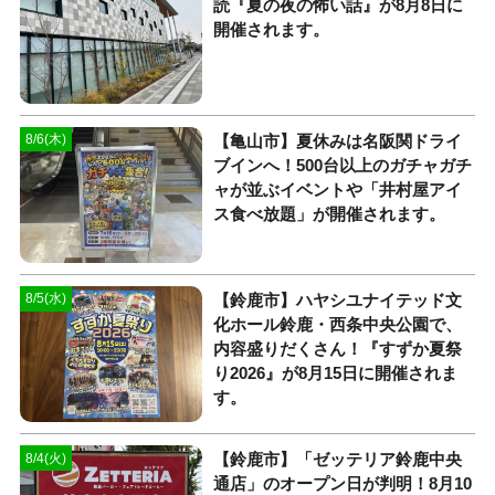
読『夏の夜の怖い話』が8月8日に
開催されます。
【亀山市】夏休みは名阪関ドライ
8/6(木)
ブインへ！500台以上のガチャガチ
ャが並ぶイベントや「井村屋アイ
ス食べ放題」が開催されます。
【鈴鹿市】ハヤシユナイテッド文
8/5(水)
化ホール鈴鹿・西条中央公園で、
内容盛りだくさん！『すずか夏祭
り2026』が8月15日に開催されま
す。
【鈴鹿市】「ゼッテリア鈴鹿中央
8/4(火)
通店」のオープン日が判明！8月10