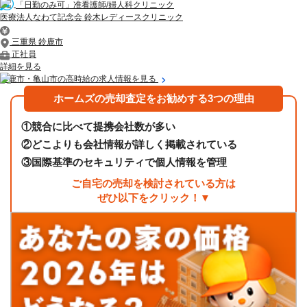
「日勤のみ可」准看護師/婦人科クリニック
医療法人なわて記念会 鈴木レディースクリニック
三重県 鈴鹿市
正社員
詳細を見る
鈴鹿市・亀山市の高時給の求人情報を見る
ホームズの売却査定をお勧めする3つの理由
①
競合に比べて提携会社数が多い
②
どこよりも会社情報が詳しく掲載されている
③
国際基準のセキュリティで個人情報を管理
ご自宅の売却を検討されている方は
ぜひ以下をクリック！▼