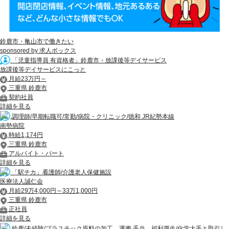
鈴鹿市・亀山市で働きたい
sponsored by 求人ボックス
「児童指導員 有資格者」鈴鹿市・放課後等デイサービス
放課後等デイサービスにこっと
月給23万円～
三重県 鈴鹿市
契約社員
詳細を見る
調理師/早期転職可/常勤/病院・クリニック/徳和 JR紀勢本線
南勢病院
時給1,174円
三重県 鈴鹿市
アルバイト・パート
詳細を見る
「駅チカ」看護師/介護老人保健施設
医療法人誠仁会
月給29万4,000円～33万1,000円
三重県 鈴鹿市
正社員
詳細を見る
鈴鹿/未経験/プラスチック原料の加工、運搬 手当、福利厚生/化学大手と取引し