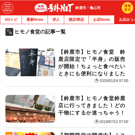
鈴鹿市・亀山市
GOトピ
最新News
求人
開店/閉店
お店News
お店みち
ヒモノ食堂の記事一覧
【鈴鹿市】ヒモノ食堂 鈴
鹿店限定で「半身」の販売
が開始！ちょっと食べたい
ときにも便利になりました
2020/01/24 07:00
【鈴鹿市】ヒモノ食堂鈴鹿
店に行ってきました！どの
干物にするか迷っちゃう！
2019/07/12 07:00
ad