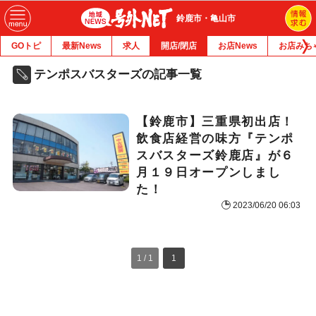
鈴鹿市・亀山市
GOトピ
最新News
求人
開店/閉店
お店News
お店みち
テンポスバスターズの記事一覧
【鈴鹿市】三重県初出店！
飲食店経営の味方『テンポ
スバスターズ鈴鹿店』が６
月１９日オープンしまし
た！
2023/06/20 06:03
1 / 1
1