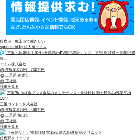
鈴鹿市・亀山市で働きたい
sponsored by 求人ボックス
三重・鈴鹿/大手案件×量産設計/EV部品設計エンジニア/開発 評価一貫/製品経
験...
エイム株式会社
年収510万円～730万円
三重県 鈴鹿市
正社員
詳細を見る
三重/亀山/板金プレス金型のメンテナンス・未経験歓迎/土日休み/残業平均
10h/...
三重コンドー株式会社
年収316万円～468万円
三重県 亀山市
正社員
詳細を見る
「夜勤なし」/准看護師/常勤/日勤のみ/透析室/クリニック
鈴鹿腎クリニック