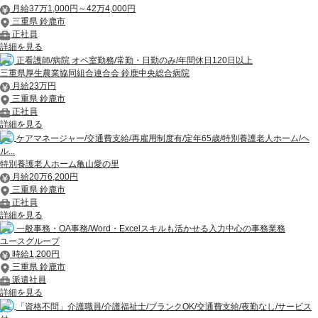
月給37万1,000円～42万4,000円
三重県 鈴鹿市
正社員
詳細を見る
正看護師/病院 オペ室勤務/常勤・日勤のみ/年間休日120日以上
三重県厚生農業協同組合連合会 鈴鹿中央総合病院
月給23万円
三重県 鈴鹿市
正社員
詳細を見る
ケアマネージャー/交通費支給/再雇用制度有/定年65歳/特別養護老人ホーム/ヘ
ル...
特別養護老人ホーム亀山愛の里
月給20万6,200円
三重県 鈴鹿市
正社員
詳細を見る
一般事務・OA事務/Word・Excelスキルも活かせる入力中心の事務業務
ユースグループ
時給1,200円
三重県 鈴鹿市
派遣社員
詳細を見る
「資格不問」介護職員/介護福祉士/ブランクOK/交通費支給/夜勤なし/サービス