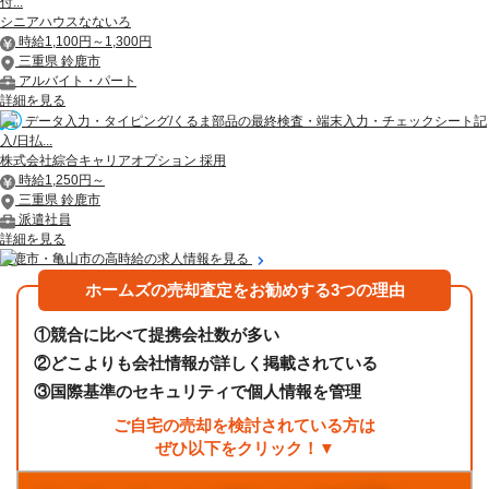
付...
シニアハウスなないろ
時給1,100円～1,300円
三重県 鈴鹿市
アルバイト・パート
詳細を見る
データ入力・タイピング/くるま部品の最終検査・端末入力・チェックシート記
入/日払...
株式会社綜合キャリアオプション 採用
時給1,250円～
三重県 鈴鹿市
派遣社員
詳細を見る
鈴鹿市・亀山市の高時給の求人情報を見る
ホームズの売却査定をお勧めする3つの理由
①
競合に比べて提携会社数が多い
②
どこよりも会社情報が詳しく掲載されている
③
国際基準のセキュリティで個人情報を管理
ご自宅の売却を検討されている方は
ぜひ以下をクリック！▼