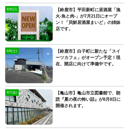
【鈴鹿市】平田新町に居酒屋「漁
8/9(日)
火-魚と肉-」が7月21日にオープ
ン！「貝鮮居酒屋まいど」の姉妹
店です。
【鈴鹿市】白子町に新たな「スイ
8/8(土)
ーツカフェ」がオープン予定！現
在、開店に向けて準備中です。
【亀山市】亀山市立図書館で、朗
8/7(金)
読『夏の夜の怖い話』が8月8日に
開催されます。