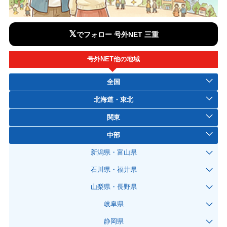
𝕏
でフォロー 号外NET 三重
号外NET他の地域
全国
北海道・東北
関東
中部
新潟県・富山県
石川県・福井県
山梨県・長野県
岐阜県
静岡県