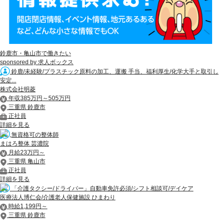
鈴鹿市・亀山市で働きたい
sponsored by 求人ボックス
鈴鹿/未経験/プラスチック原料の加工、運搬 手当、福利厚生/化学大手と取引し
安定...
株式会社明菱
年収385万円～505万円
三重県 鈴鹿市
正社員
詳細を見る
無資格可の整体師
まはろ整体 芸濃院
月給23万円～
三重県 亀山市
正社員
詳細を見る
「介護タクシー/ドライバー」自動車免許必須/シフト相談可/デイケア
医療法人博仁会/介護老人保健施設 ひまわり
時給1,199円～
三重県 鈴鹿市