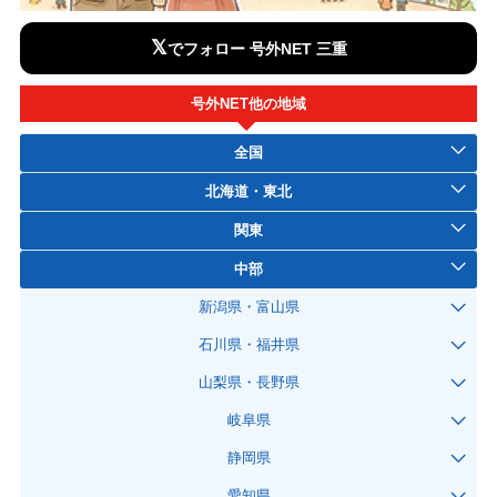
𝕏
でフォロー 号外NET 三重
号外NET他の地域
全国
北海道・東北
関東
中部
新潟県・富山県
石川県・福井県
山梨県・長野県
岐阜県
静岡県
愛知県