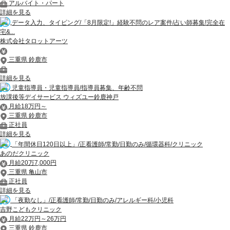
アルバイト・パート
詳細を見る
データ入力、タイピング/「8月限定!」経験不問のレア案件/占い師募集!完全在
宅&...
株式会社タロットアーツ
三重県 鈴鹿市
詳細を見る
児童指導員・児童指導員/指導員募集、年齢不問
放課後等デイサービス ウィズユー鈴鹿神戸
月給18万円～
三重県 鈴鹿市
正社員
詳細を見る
「年間休日120日以上」/正看護師/常勤/日勤のみ/循環器科/クリニック
あのだクリニック
月給20万7,000円
三重県 亀山市
正社員
詳細を見る
「夜勤なし」/正看護師/常勤/日勤のみ/アレルギー科/小児科
吉野こどもクリニック
月給22万円～26万円
三重県 鈴鹿市