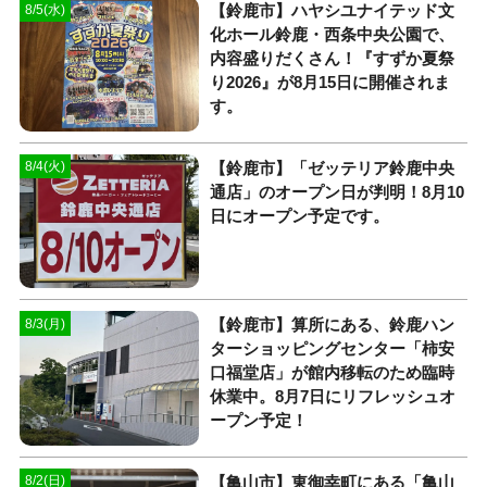
【鈴鹿市】ハヤシユナイテッド文
8/5(水)
化ホール鈴鹿・西条中央公園で、
内容盛りだくさん！『すずか夏祭
り2026』が8月15日に開催されま
す。
【鈴鹿市】「ゼッテリア鈴鹿中央
8/4(火)
通店」のオープン日が判明！8月10
日にオープン予定です。
【鈴鹿市】算所にある、鈴鹿ハン
8/3(月)
ターショッピングセンター「柿安
口福堂店」が館内移転のため臨時
休業中。8月7日にリフレッシュオ
ープン予定！
【亀山市】東御幸町にある「亀山
8/2(日)