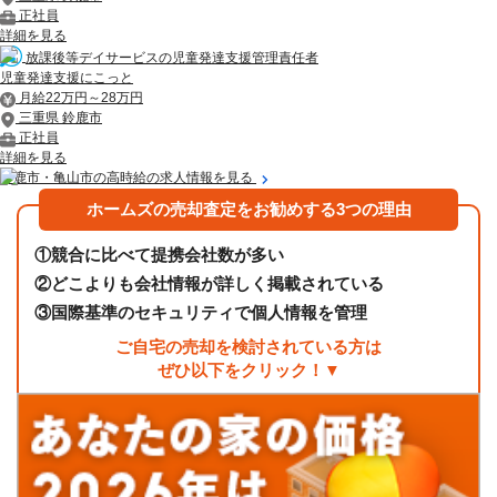
正社員
詳細を見る
放課後等デイサービスの児童発達支援管理責任者
児童発達支援にこっと
月給22万円～28万円
三重県 鈴鹿市
正社員
詳細を見る
鈴鹿市・亀山市の高時給の求人情報を見る
ホームズの売却査定をお勧めする3つの理由
①
競合に比べて提携会社数が多い
②
どこよりも会社情報が詳しく掲載されている
③
国際基準のセキュリティで個人情報を管理
ご自宅の売却を検討されている方は
ぜひ以下をクリック！▼