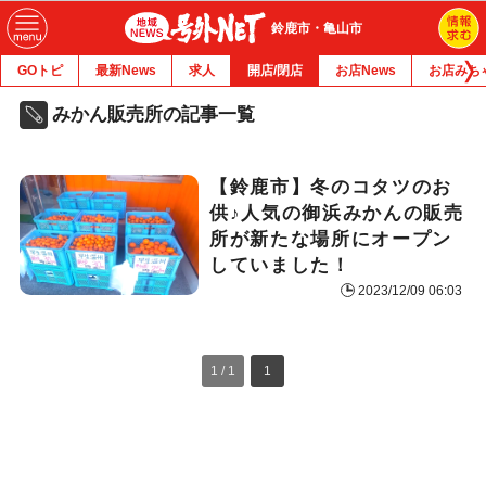
鈴鹿市・亀山市
GOトピ
最新News
求人
開店/閉店
お店News
お店みち
みかん販売所の記事一覧
【鈴鹿市】冬のコタツのお
供♪人気の御浜みかんの販売
所が新たな場所にオープン
していました！
2023/12/09 06:03
1 / 1
1