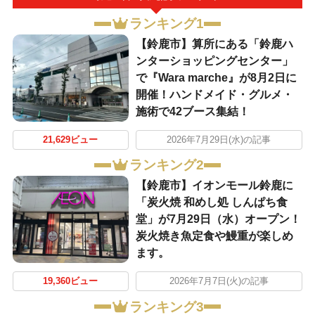
ランキング1
【鈴鹿市】算所にある「鈴鹿ハ
ンターショッピングセンター」
で『Wara marche』が8月2日に
開催！ハンドメイド・グルメ・
施術で42ブース集結！
21,629ビュー
2026年7月29日(水)の記事
ランキング2
【鈴鹿市】イオンモール鈴鹿に
「炭火焼 和めし処 しんぱち食
堂」が7月29日（水）オープン！
炭火焼き魚定食や鰻重が楽しめ
ます。
19,360ビュー
2026年7月7日(火)の記事
ランキング3