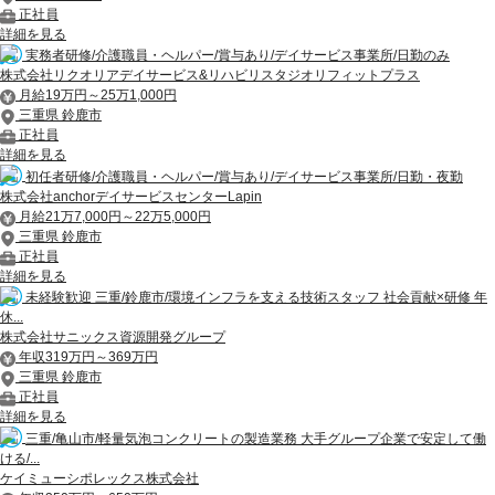
正社員
詳細を見る
実務者研修/介護職員・ヘルパー/賞与あり/デイサービス事業所/日勤のみ
株式会社リクオリアデイサービス&リハビリスタジオリフィットプラス
月給19万円～25万1,000円
三重県 鈴鹿市
正社員
詳細を見る
初任者研修/介護職員・ヘルパー/賞与あり/デイサービス事業所/日勤・夜勤
株式会社anchorデイサービスセンターLapin
月給21万7,000円～22万5,000円
三重県 鈴鹿市
正社員
詳細を見る
未経験歓迎 三重/鈴鹿市/環境インフラを支える技術スタッフ 社会貢献×研修 年
休...
株式会社サニックス資源開発グループ
年収319万円～369万円
三重県 鈴鹿市
正社員
詳細を見る
三重/亀山市/軽量気泡コンクリートの製造業務 大手グループ企業で安定して働
ける/...
ケイミューシポレックス株式会社