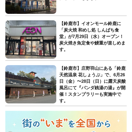
【鈴鹿市】イオンモール鈴鹿に
「炭火焼 和めし処 しんぱち食
堂」が7月29日（水）オープン！
炭火焼き魚定食や鰻重が楽しめま
す。
【鈴鹿市】庄野羽山にある「鈴鹿
天然温泉 花しょうぶ」で、6月26
日（金）〜28日（日）に露天炭酸
風呂にて『パンダ銭湯の湯』が開
催！スタンプラリーも実施中で
す。