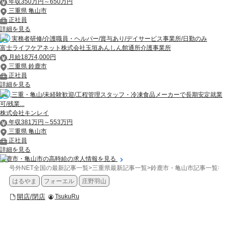
年収350万円～650万円
三重県 亀山市
正社員
詳細を見る
実務者研修/介護職員・ヘルパー/賞与あり/デイサービス事業所/日勤のみ
富士ライフケアネット株式会社玉垣あんしん館通所介護事業所
月給18万4,000円
三重県 鈴鹿市
正社員
詳細を見る
三重・亀山/未経験歓迎/工程管理スタッフ・冷凍食品メーカーで長期安定就業
可/残業...
株式会社キンレイ
年収381万円～553万円
三重県 亀山市
正社員
詳細を見る
鈴鹿市・亀山市の高時給の求人情報を見る
号外NET全国の最新記事一覧
>
三重県最新記事一覧
>
鈴鹿市・亀山市記事一覧
>
開
はるやま
フォーエル
庄野羽山
開店/閉店
TsukuRu