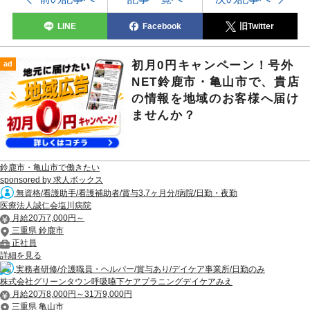
LINE
Facebook
旧Twitter
初月0円キャンペーン！号外
ad
NET鈴鹿市・亀山市で、貴店
の情報を地域のお客様へ届け
ませんか？
鈴鹿市・亀山市で働きたい
sponsored by 求人ボックス
無資格/看護助手/看護補助者/賞与3.7ヶ月分/病院/日勤・夜勤
医療法人誠仁会塩川病院
月給20万7,000円～
三重県 鈴鹿市
正社員
詳細を見る
実務者研修/介護職員・ヘルパー/賞与あり/デイケア事業所/日勤のみ
株式会社グリーンタウン呼吸嚥下ケアプラニングデイケアみえ
月給20万8,000円～31万9,000円
三重県 亀山市