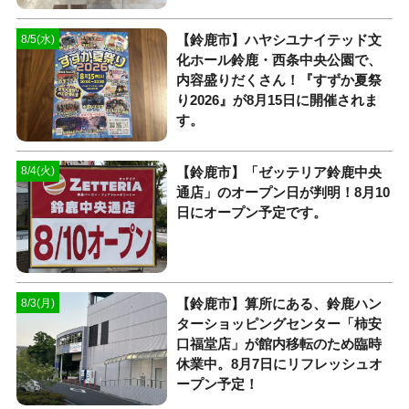
【鈴鹿市】ハヤシユナイテッド文
8/5(水)
化ホール鈴鹿・西条中央公園で、
内容盛りだくさん！『すずか夏祭
り2026』が8月15日に開催されま
す。
【鈴鹿市】「ゼッテリア鈴鹿中央
8/4(火)
通店」のオープン日が判明！8月10
日にオープン予定です。
【鈴鹿市】算所にある、鈴鹿ハン
8/3(月)
ターショッピングセンター「柿安
口福堂店」が館内移転のため臨時
休業中。8月7日にリフレッシュオ
ープン予定！