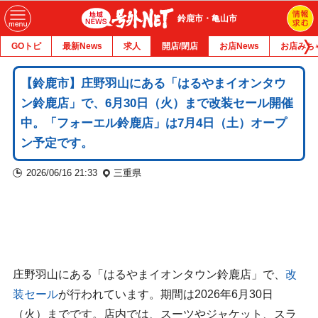
鈴鹿市・亀山市
GOトピ
最新News
求人
開店/閉店
お店News
お店みち
【鈴鹿市】庄野羽山にある「はるやまイオンタウ
ン鈴鹿店」で、6月30日（火）まで改装セール開催
中。「フォーエル鈴鹿店」は7月4日（土）オープ
ン予定です。
2026/06/16 21:33
三重県
庄野羽山にある「はるやまイオンタウン鈴鹿店」で、
改
装セール
が行われています。期間は2026年6月30日
（火）までです。店内では、スーツやジャケット、スラ