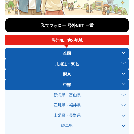
𝕏
でフォロー 号外NET 三重
号外NET他の地域
全国
北海道・東北
関東
中部
新潟県・富山県
石川県・福井県
山梨県・長野県
岐阜県