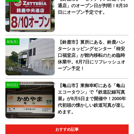
通店」のオープン日が判明！8月10
日にオープン予定です。
【鈴鹿市】算所にある、鈴鹿ハン
8/3(月)
ターショッピングセンター「柿安
口福堂店」が館内移転のため臨時
休業中。8月7日にリフレッシュオ
ープン予定！
【亀山市】東御幸町にある「亀山
8/2(日)
エコータウン」で『鉄道記録写真
展』が8月5日まで開催中！2000年
代初頭の懐かしい鉄道写真が楽し
めます。
おすすめ記事