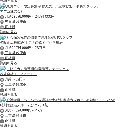
詳細を見る
東海エリア限定募集/研修充実」未経験歓迎「事務スタッフ」
アデコ株式会社
月給18万6,000円～24万9,000円
三重県 鈴鹿市
正社員
詳細を見る
社会保険完備の職場で調理師/調理スタッフ
名阪食品株式会社 ブナの森すずか内厨房
月給21万4,000円～23万円
三重県 鈴鹿市
正社員
詳細を見る
「駅チカ」看護師/訪問看護ステーション
株式会社N・フィールド
月給37万円～
三重県 鈴鹿市
正社員
詳細を見る
介護職員・ヘルパー/介護福祉士/特別養護老人ホーム/残業なし・少なめ
特別養護老人ホームひまわり苑
月給21万4,000円～25万円
三重県 鈴鹿市
正社員
詳細を見る