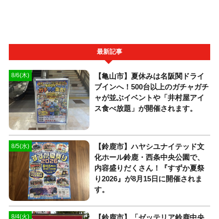
最新記事
【亀山市】夏休みは名阪関ドライ
8/6(木)
ブインへ！500台以上のガチャガチ
ャが並ぶイベントや「井村屋アイ
ス食べ放題」が開催されます。
【鈴鹿市】ハヤシユナイテッド文
8/5(水)
化ホール鈴鹿・西条中央公園で、
内容盛りだくさん！『すずか夏祭
り2026』が8月15日に開催されま
す。
【鈴鹿市】「ゼッテリア鈴鹿中央
8/4(火)