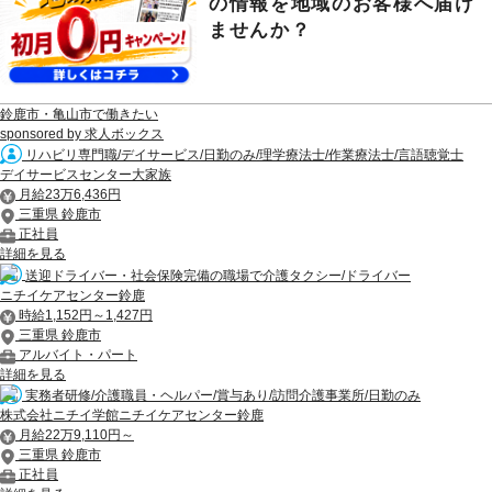
の情報を地域のお客様へ届け
ませんか？
鈴鹿市・亀山市で働きたい
sponsored by 求人ボックス
リハビリ専門職/デイサービス/日勤のみ/理学療法士/作業療法士/言語聴覚士
デイサービスセンター大家族
月給23万6,436円
三重県 鈴鹿市
正社員
詳細を見る
送迎ドライバー・社会保険完備の職場で介護タクシー/ドライバー
ニチイケアセンター鈴鹿
時給1,152円～1,427円
三重県 鈴鹿市
アルバイト・パート
詳細を見る
実務者研修/介護職員・ヘルパー/賞与あり/訪問介護事業所/日勤のみ
株式会社ニチイ学館ニチイケアセンター鈴鹿
月給22万9,110円～
三重県 鈴鹿市
正社員