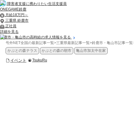
障害者支援に携わりたい生活支援員
ONEGAME鈴鹿
月給18万円～
三重県 鈴鹿市
正社員
詳細を見る
鈴鹿市・亀山市の高時給の求人情報を見る
号外NET全国の最新記事一覧
>
三重県最新記事一覧
>
鈴鹿市・亀山市記事一覧
>
イ
かぶとの森テラス
かぶとの森の朝市
亀山市加太中在家
イベント
TsukuRu