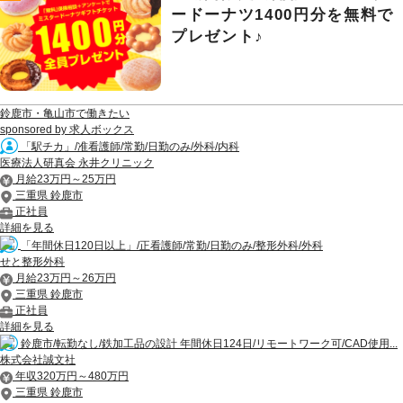
ードーナツ1400円分を無料で
プレゼント♪
鈴鹿市・亀山市で働きたい
sponsored by 求人ボックス
「駅チカ」/准看護師/常勤/日勤のみ/外科/内科
医療法人研真会 永井クリニック
月給23万円～25万円
三重県 鈴鹿市
正社員
詳細を見る
「年間休日120日以上」/正看護師/常勤/日勤のみ/整形外科/外科
せと整形外科
月給23万円～26万円
三重県 鈴鹿市
正社員
詳細を見る
鈴鹿市/転勤なし/鉄加工品の設計 年間休日124日/リモートワーク可/CAD使用...
株式会社誠文社
年収320万円～480万円
三重県 鈴鹿市