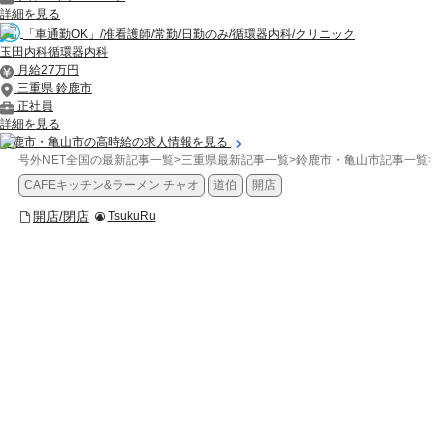
詳細を見る
「車通勤OK」/准看護師/常勤/日勤のみ/循環器内科/クリニック
玉田内科循環器内科
月給27万円
三重県 鈴鹿市
正社員
詳細を見る
鈴鹿市・亀山市の高時給の求人情報を見る
号外NET全国の最新記事一覧
>
三重県最新記事一覧
>
鈴鹿市・亀山市記事一覧
>
開
CAFEキッチン&ラーメン チャオ
道伯
開店
開店/閉店
TsukuRu