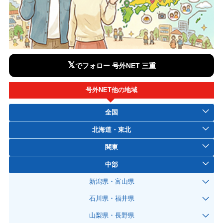
𝕏
でフォロー 号外NET 三重
号外NET他の地域
全国
北海道・東北
関東
中部
新潟県・富山県
石川県・福井県
山梨県・長野県