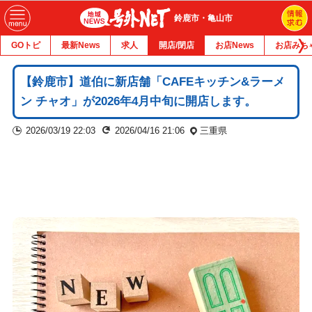
鈴鹿市・亀山市
GOトピ
最新News
求人
開店/閉店
お店News
お店みち
【鈴鹿市】道伯に新店舗「CAFEキッチン&ラーメ
ン チャオ」が2026年4月中旬に開店します。
2026/03/19 22:03
2026/04/16 21:06
三重県