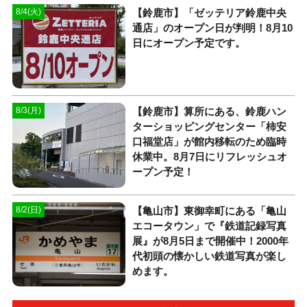
【鈴鹿市】「ゼッテリア鈴鹿中央
8/4(火)
通店」のオープン日が判明！8月10
日にオープン予定です。
【鈴鹿市】算所にある、鈴鹿ハン
8/3(月)
ターショッピングセンター「柿安
口福堂店」が館内移転のため臨時
休業中。8月7日にリフレッシュオ
ープン予定！
【亀山市】東御幸町にある「亀山
8/2(日)
エコータウン」で『鉄道記録写真
展』が8月5日まで開催中！2000年
代初頭の懐かしい鉄道写真が楽し
めます。