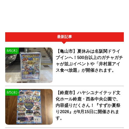
最新記事
【亀山市】夏休みは名阪関ドライ
8/6(木)
ブインへ！500台以上のガチャガチ
ャが並ぶイベントや「井村屋アイ
ス食べ放題」が開催されます。
【鈴鹿市】ハヤシユナイテッド文
8/5(水)
化ホール鈴鹿・西条中央公園で、
内容盛りだくさん！『すずか夏祭
り2026』が8月15日に開催されま
す。