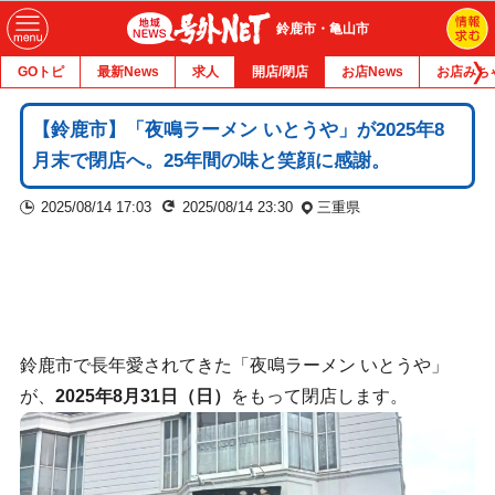
鈴鹿市・亀山市
GOトピ
最新News
求人
開店/閉店
お店News
お店みち
【鈴鹿市】「夜鳴ラーメン いとうや」が2025年8
月末で閉店へ。25年間の味と笑顔に感謝。
2025/08/14 17:03
2025/08/14 23:30
三重県
鈴鹿市で長年愛されてきた「夜鳴ラーメン いとうや」
が、
2025年8月31日（日）
をもって閉店します。