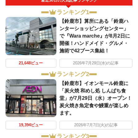
最近30日の人気記事ランキング
ランキング1
【鈴鹿市】算所にある「鈴鹿ハ
ンターショッピングセンター」
で『Wara marche』が8月2日に
開催！ハンドメイド・グルメ・
施術で42ブース集結！
21,648ビュー
2026年7月29日(水)の記事
ランキング2
【鈴鹿市】イオンモール鈴鹿に
「炭火焼 和めし処 しんぱち食
堂」が7月29日（水）オープン！
炭火焼き魚定食や鰻重が楽しめ
ます。
19,394ビュー
2026年7月7日(火)の記事
ランキング3