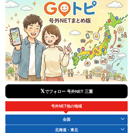
𝕏
でフォロー 号外NET 三重
号外NET他の地域
全国
北海道・東北