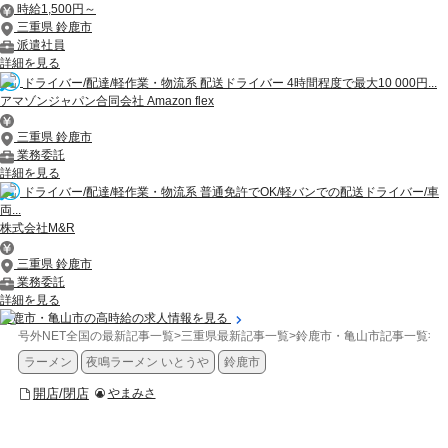
時給1,500円～
三重県 鈴鹿市
派遣社員
詳細を見る
ドライバー/配達/軽作業・物流系 配送ドライバー 4時間程度で最大10 000円...
アマゾンジャパン合同会社 Amazon flex
三重県 鈴鹿市
業務委託
詳細を見る
ドライバー/配達/軽作業・物流系 普通免許でOK/軽バンでの配送ドライバー/車
両...
株式会社M&R
三重県 鈴鹿市
業務委託
詳細を見る
鈴鹿市・亀山市の高時給の求人情報を見る
号外NET全国の最新記事一覧
>
三重県最新記事一覧
>
鈴鹿市・亀山市記事一覧
>
開
ラーメン
夜鳴ラーメン いとうや
鈴鹿市
開店/閉店
やまみさ