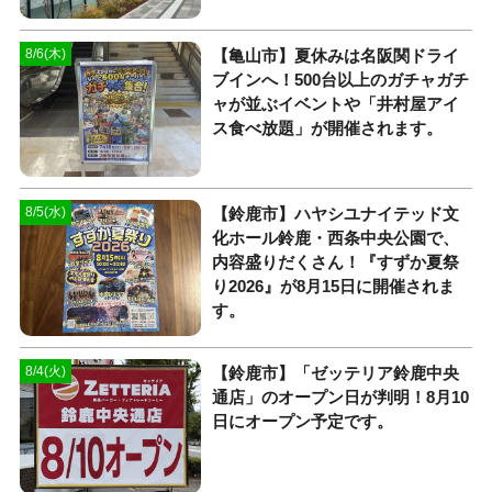
【亀山市】夏休みは名阪関ドライ
8/6(木)
ブインへ！500台以上のガチャガチ
ャが並ぶイベントや「井村屋アイ
ス食べ放題」が開催されます。
【鈴鹿市】ハヤシユナイテッド文
8/5(水)
化ホール鈴鹿・西条中央公園で、
内容盛りだくさん！『すずか夏祭
り2026』が8月15日に開催されま
す。
【鈴鹿市】「ゼッテリア鈴鹿中央
8/4(火)
通店」のオープン日が判明！8月10
日にオープン予定です。