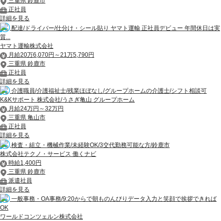
三重県 鈴鹿市
正社員
詳細を見る
配達/ドライバー/仕分け・シール貼り ヤマト運輸 正社員デビュー 年間休日は実
質...
ヤマト運輸株式会社
月給20万6,070円～21万5,790円
三重県 鈴鹿市
正社員
詳細を見る
介護職員/介護福祉士/残業ほぼなし/グループホームの介護士/シフト相談可
K&Kサポート 株式会社/うさぎ亀山 グループホーム
月給24万円～32万円
三重県 亀山市
正社員
詳細を見る
検査・組立・機械作業/未経験OK/3交代勤務可能な方/鈴鹿市
株式会社テクノ・サービス 働くナビ
時給1,400円
三重県 鈴鹿市
派遣社員
詳細を見る
一般事務・OA事務/9:20からで朝ものんびりデータ入力と笑顔で挨拶できれば
OK
ワールドコンツェルン株式会社