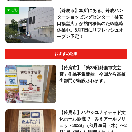
【鈴鹿市】算所にある、鈴鹿ハン
8/3(月)
ターショッピングセンター「柿安
口福堂店」が館内移転のため臨時
休業中。8月7日にリフレッシュオ
ープン予定！
おすすめ記事
【鈴鹿市】「第35回鈴鹿市文芸
賞」作品募集開始。今回から高校
生部門が新設されます。
【鈴鹿市】ハヤシユナイテッド文
化ホール鈴鹿で「みえアールブリ
ュット2026」が1月29日（木）〜2
月1日（日）に開催されます。