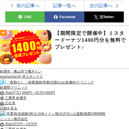
前の記事へ
記事一覧へ
次の記事へ
LINE
Facebook
旧Twitter
【期間限定で開催中】ミスタ
ad
ードーナツ1400円分を無料で
プレゼント♪
鈴鹿市・亀山市で働きたい
sponsored by 求人ボックス
「夜勤なし」/准看護師/常勤/日勤のみ/皮膚科/クリニック
鈴鹿腎クリニック
月給37万1,000円～42万4,000円
三重県 鈴鹿市
正社員
詳細を見る
作業員/未経験OK/土日休メイン/毎日夕方には退勤/残業20時間程
ニッコン株式会社
月給20万円～23万円